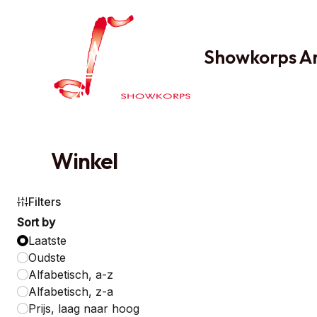
Ga
naar
de
Showkorps Am
inhoud
Winkel
Filters
Sort by
Laatste
Oudste
Alfabetisch, a-z
Alfabetisch, z-a
Prijs, laag naar hoog